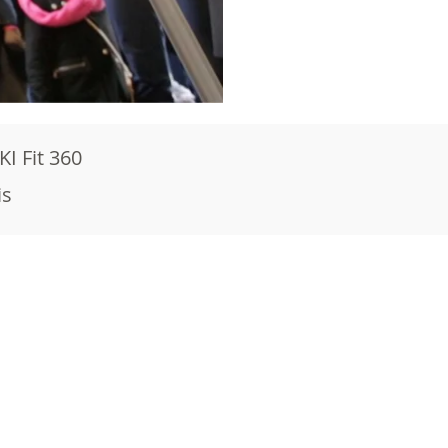
I Fit 360
is