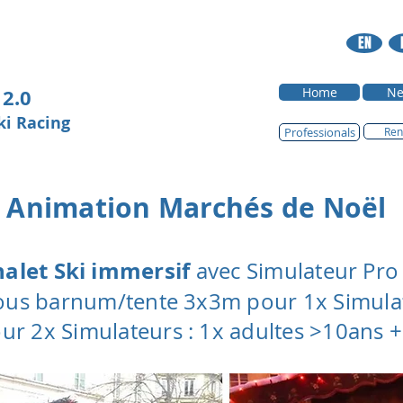
EN
 2.0
Home
Ne
Ski
Racing
Professionals
Ren
An
im
ation Ma
rchés de Noël
alet Ski immersif
avec Simulateur Pro 
ous barnum/tente 3x3m pour 1x Simula
r 2x Simulateurs : 1x adultes >10ans +