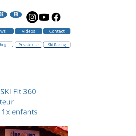
DE
FR
ws
Videos
Contact
ting
Private use
Ski Racing
SKI Fit 360
teur
 1x enfants